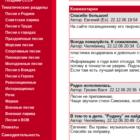
Поздний СССР
Тематические разделы
Комментарии
Песни о Родине
Спасибо большое!
Советская лирика
Автор:
Евгений (Es)
22.12.06 19:54
Песни о Труде
На сайте посвященному его творчес
Песни о городах
Праздничные песни
Всегда пожалуйста. К сожалению,
Морские песни
Автор:
Челябинец
22.12.06 20:34
С
Спортивные песни
пластинка исцарапана и довольно с
---
Пионерские песни
Информацию о годе взял отсюда: http:/
Молодежные песни
потому в точности не уверен. Подс
Песни о Вождях
Если там есть лучшая версия записи
Песни о Героях
Революционные
Редко исполнялась.
Интернационал
Автор:
Грозин Вася
22.12.06 20:36
Речи
Песни не припоминаю.
Чаще звучали стихи Симонова, особ
Марши
Военные песни
Военная лирика
В том-то и дело. "Родину" не найд
Песни о ВОВ
Автор:
Челябинец
22.12.06 20:49
С
Плакаты
Евгению: Вы правы: музыкальное пр
Спасибо за поправку.
Самодеятельность