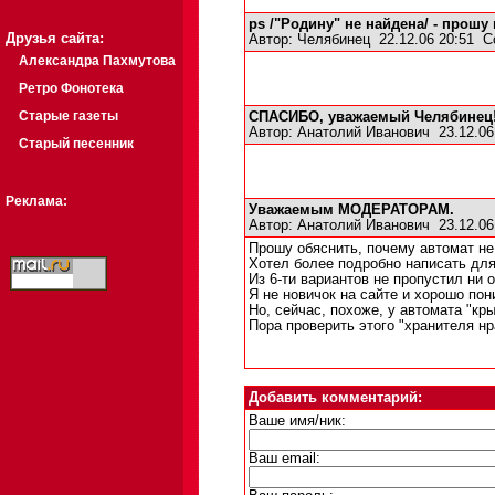
ps /"Родину" не найдена/ - прош
Друзья сайта:
Автор:
Челябинец
22.12.06 20:51
С
Александра Пахмутова
Ретро Фонотека
Старые газеты
СПАСИБО, уважаемый Челябинец
Автор:
Анатолий Иванович
23.12.06
Старый песенник
Реклама:
Уважаемым МОДЕРАТОРАМ.
Автор:
Анатолий Иванович
23.12.06
Прошу обяснить, почему автомат не
Хотел более подробно написать дл
Из 6-ти вариантов не пропустил ни о
Я не новичок на сайте и хорошо пон
Но, сейчас, похоже, у автомата "к
Пора проверить этого "хранителя нр
Добавить комментарий:
Ваше имя/ник:
Ваш email: