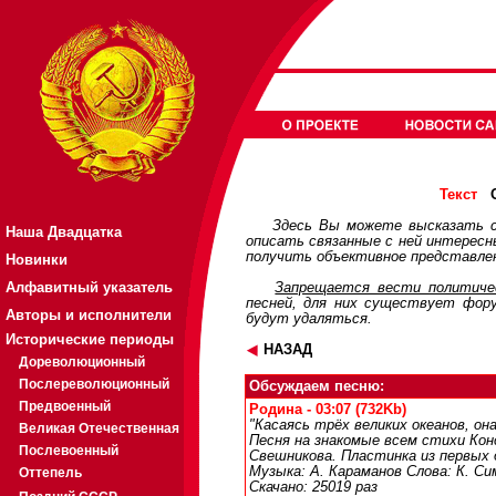
О
Текст
Здесь Вы можете высказать с
Наша Двадцатка
описать связанные с ней интерес
получить объективное представлен
Новинки
Алфавитный указатель
Запрещается вести политичес
песней, для них существует
фор
Авторы и исполнители
будут удаляться.
Исторические периоды
НАЗАД
Дореволюционный
Послереволюционный
Обсуждаем песню:
Предвоенный
Родина - 03:07 (732Kb)
"Касаясь трёх великих океанов, он
Великая Отечественная
Песня на знакомые всем стихи Кон
Послевоенный
Свешникова. Пластинка из первых 
Музыка: А. Караманов Слова: К. Си
Оттепель
Скачано: 25019 раз