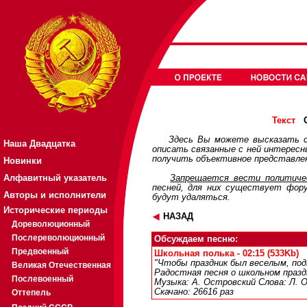
О
Текст
Здесь Вы можете высказать с
Наша Двадцатка
описать связанные с ней интерес
получить объективное представлен
Новинки
Алфавитный указатель
Запрещается вести политичес
песней, для них существует
фор
Авторы и исполнители
будут удаляться.
Исторические периоды
НАЗАД
Дореволюционный
Послереволюционный
Обсуждаем песню:
Предвоенный
Школьная полька - 02:15 (533Kb)
"Чтобы праздник был веселым, подп
Великая Отечественная
Радостная песня о школьном празд
Послевоенный
Музыка: А. Островский Слова: Л. 
Скачано: 26616 раз
Оттепель