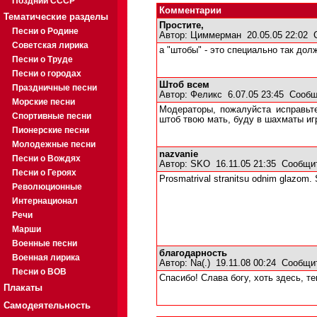
Поздний СССР
Комментарии
Тематические разделы
Простите,
Песни о Родине
Автор:
Циммерман
20.05.05 22:02
Советская лирика
а "штобы" - это специально так дол
Песни о Труде
Песни о городах
Штоб всем
Праздничные песни
Автор:
Феликс
6.07.05 23:45
Сообщ
Морские песни
Модераторы, пожалуйста исправьте
Спортивные песни
штоб твою мать, буду в шахматы игр
Пионерские песни
Молодежные песни
nazvanie
Песни о Вождях
Автор:
SKO
16.11.05 21:35
Сообщи
Песни о Героях
Prosmatrival stranitsu odnim glazom. 
Революционные
Интернационал
Речи
Марши
Военные песни
благодарность
Военная лирика
Автор:
Na(.)
19.11.08 00:24
Сообщи
Песни о ВОВ
Спасибо! Слава богу, хоть здесь, т
Плакаты
Самодеятельность