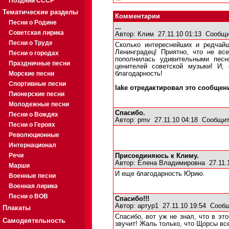
Поздний СССР
Тематические разделы
Комментарии
Песни о Родине
...
Советская лирика
Автор:
Клим
27.11.10 01:13
Сообщи
Песни о Труде
Сколько интереснейших и редчай
Ленинградец! Приятно, что не вс
Песни о городах
пополнилась удивительными песн
Праздничные песни
ценителей советской музыки! И
Морские песни
благодарность!
Спортивные песни
lake отредактировал это сообщение
Пионерские песни
Молодежные песни
Спасибо.
Песни о Вождях
Автор:
pmv
27.11.10 04:18
Сообщит
Песни о Героях
Революционные
Интернационал
Речи
Присоединяюсь к Климу.
Автор:
Елена Владимировна
27.11.
Марши
И еще благодарность Юрию.
Военные песни
Военная лирика
Песни о ВОВ
Спасибо!!!
Автор:
артур1
27.11.10 19:54
Сообщ
Плакаты
Спасибо, вот уж не знал, что в эт
Самодеятельность
звучит! Жаль только, что Щорсы все