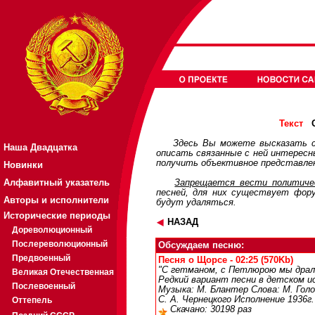
О
Текст
Здесь Вы можете высказать с
Наша Двадцатка
описать связанные с ней интерес
получить объективное представлен
Новинки
Алфавитный указатель
Запрещается вести политичес
песней, для них существует
фор
Авторы и исполнители
будут удаляться.
Исторические периоды
НАЗАД
Дореволюционный
Послереволюционный
Обсуждаем песню:
Предвоенный
Песня о Щорсе - 02:25 (570Kb)
"С гетманом, с Петлюрою мы дралис
Великая Отечественная
Редкий вариант песни в детском и
Послевоенный
Музыка: М. Блантер Слова: М. Гол
С. А. Чернецкого Исполнение 1936г.
Оттепель
Скачано: 30198 раз