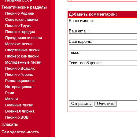
Поздний СССР
Тематические разделы
Песни о Родине
Добавить комментарий:
Советская лирика
Ваше имя/ник:
Песни о Труде
Ваш email:
Песни о городах
Праздничные песни
Ваш пароль:
Морские песни
Спортивные песни
Тема:
Пионерские песни
Молодежные песни
Текст сообщения:
Песни о Вождях
Песни о Героях
Революционные
Интернационал
Речи
Марши
Военные песни
Военная лирика
Песни о ВОВ
Плакаты
Самодеятельность