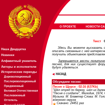
О
Текст
Здесь Вы можете высказать с
Наша Двадцатка
описать связанные с ней интерес
получить объективное представлен
Новинки
Алфавитный указатель
Запрещается вести политичес
песней, для них существует
фор
Авторы и исполнители
будут удаляться.
Исторические периоды
НАЗАД
Дореволюционный
Послереволюционный
Обсуждаем песню:
Предвоенный
Песня о Щорсе - 02:16 (637Kb)
"Шёл отряд по берегу, шёл из дале
Великая Отечественная
"Песня о солдате", Мелодия, 1974, 
Послевоенный
Музыка: М. Бламтер Слова: М. Гол
военного округа
Оттепель
Скачано: 24451 раз