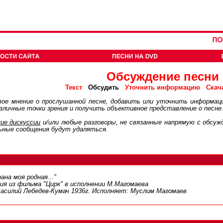
Обсуждение песни
Обсудить
Текст
Уточнить информацию
Скач
ое мнение о прослушанной песне, добавить или уточнить информац
личные точки зрения и получить объективное представление о песне
ие дискуcсии
и/или любые разговоры, не связанные напрямую с обсу
ьные сообщения будут удаляться.
на моя родная..."
я из фильма "Цирк" в исполнении М.Магомаева
Василий Лебедев-Кумач 1936г. Исполняет: Муслим Магомаев