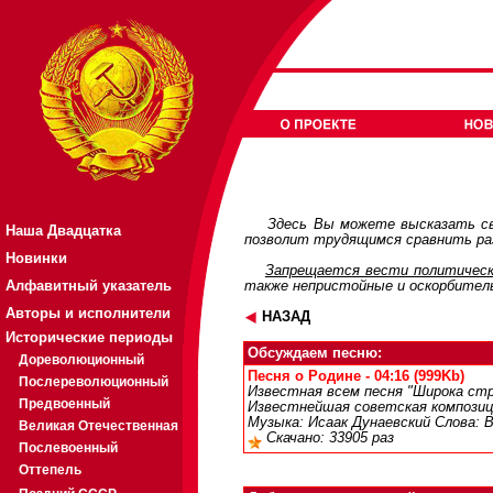
Здесь Вы можете высказать св
Наша Двадцатка
позволит трудящимся сравнить раз
Новинки
Запрещается вести политическ
Алфавитный указатель
также непристойные и оскорбител
Авторы и исполнители
НАЗАД
Исторические периоды
Обсуждаем песню:
Дореволюционный
Песня о Родине - 04:16 (999Kb)
Послереволюционный
Известная всем песня "Широка стра
Предвоенный
Известнейшая советская композици
Музыка: Исаак Дунаевский Слова: 
Великая Отечественная
Скачано: 33905 раз
Послевоенный
Оттепель