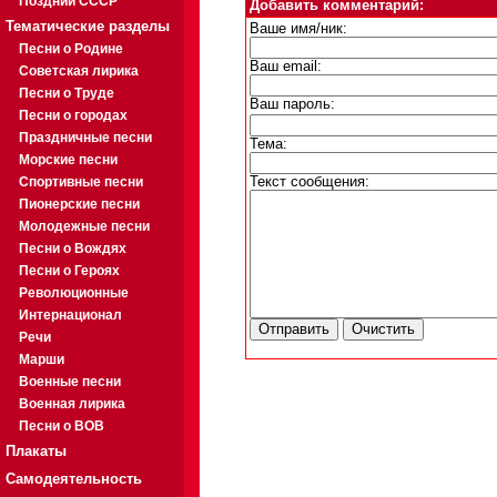
Поздний СССР
Добавить комментарий:
Тематические разделы
Ваше имя/ник:
Песни о Родине
Ваш email:
Советская лирика
Песни о Труде
Ваш пароль:
Песни о городах
Праздничные песни
Тема:
Морские песни
Спортивные песни
Текст сообщения:
Пионерские песни
Молодежные песни
Песни о Вождях
Песни о Героях
Революционные
Интернационал
Речи
Марши
Военные песни
Военная лирика
Песни о ВОВ
Плакаты
Самодеятельность