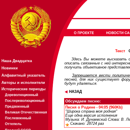
О
Текст
Здесь Вы можете высказать с
Наша Двадцатка
описать связанные с ней интерес
получить объективное представлен
Новинки
Алфавитный указатель
Запрещается вести политичес
песней, для них существует
фор
Авторы и исполнители
будут удаляться.
Исторические периоды
НАЗАД
Дореволюционный
Послереволюционный
Обсуждаем песню:
Предвоенный
Песня о Родине - 04:05 (960Kb)
"Широка страна моя родная"
Великая Отечественная
Еще одна версия исполнения
Послевоенный
Музыка: И. Дунаевский Слова: В. Л
Скачано: 28724 раз
Оттепель