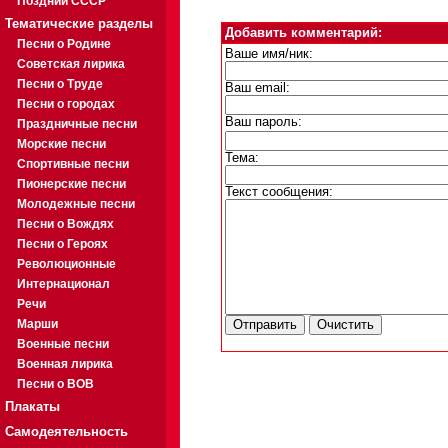
Поздний СССР
Тематические разделы
Добавить комментарий:
Песни о Родине
Ваше имя/ник:
Советская лирика
Песни о Труде
Ваш email:
Песни о городах
Ваш пароль:
Праздничные песни
Морские песни
Тема:
Спортивные песни
Пионерские песни
Текст сообщения:
Молодежные песни
Песни о Вождях
Песни о Героях
Революционные
Интернационал
Речи
Марши
Военные песни
Военная лирика
Песни о ВОВ
Плакаты
Самодеятельность