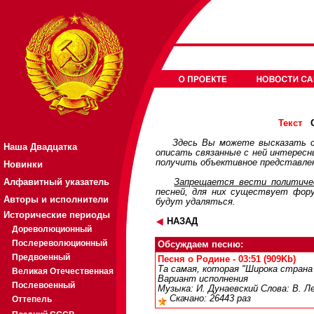
О
Текст
Здесь Вы можете высказать с
Наша Двадцатка
описать связанные с ней интерес
получить объективное представлен
Новинки
Алфавитный указатель
Запрещается вести политичес
песней, для них существует
фор
Авторы и исполнители
будут удаляться.
Исторические периоды
НАЗАД
Дореволюционный
Послереволюционный
Обсуждаем песню:
Предвоенный
Песня о Родине - 03:51 (909Kb)
Та самая, которая "Широка страна 
Великая Отечественная
Вариант исполнения
Послевоенный
Музыка: И. Дунаевский Слова: В. Л
Скачано: 26443 раз
Оттепель