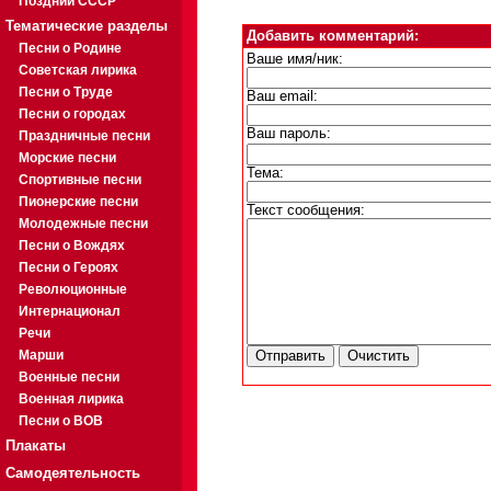
Поздний СССР
Тематические разделы
Добавить комментарий:
Песни о Родине
Ваше имя/ник:
Советская лирика
Песни о Труде
Ваш email:
Песни о городах
Ваш пароль:
Праздничные песни
Морские песни
Тема:
Спортивные песни
Пионерские песни
Текст сообщения:
Молодежные песни
Песни о Вождях
Песни о Героях
Революционные
Интернационал
Речи
Марши
Военные песни
Военная лирика
Песни о ВОВ
Плакаты
Самодеятельность