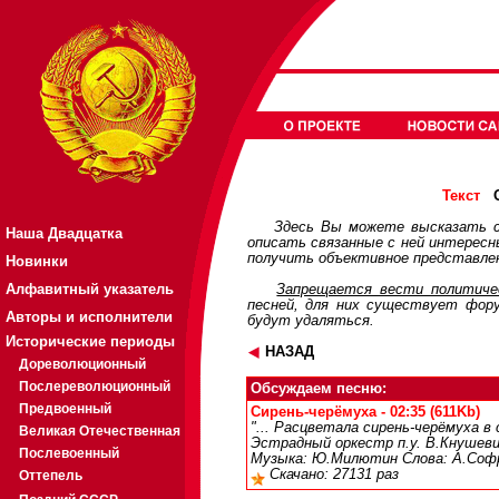
О
Текст
Здесь Вы можете высказать с
Наша Двадцатка
описать связанные с ней интерес
получить объективное представлен
Новинки
Алфавитный указатель
Запрещается вести политичес
песней, для них существует
фор
Авторы и исполнители
будут удаляться.
Исторические периоды
НАЗАД
Дореволюционный
Послереволюционный
Обсуждаем песню:
Предвоенный
Сирень-черёмуха - 02:35 (611Kb)
"... Расцветала сирень-черёмуха в 
Великая Отечественная
Эстрадный оркестр п.у. В.Кнушевицк
Послевоенный
Музыка: Ю.Милютин Слова: А.Софр
Скачано: 27131 раз
Оттепель