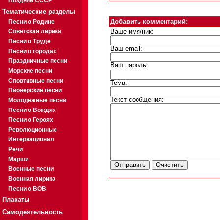
Поздний СССР
Тематические разделы
Песни о Родине
Добавить комментарий:
Советская лирика
Ваше имя/ник:
Песни о Труде
Ваш email:
Песни о городах
Праздничные песни
Ваш пароль:
Морские песни
Спортивные песни
Тема:
Пионерские песни
Текст сообщения:
Молодежные песни
Песни о Вождях
Песни о Героях
Революционные
Интернационал
Речи
Марши
Военные песни
Военная лирика
Песни о ВОВ
Плакаты
Самодеятельность