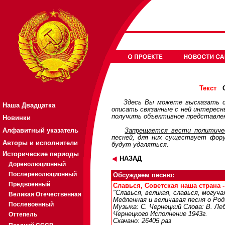
О
Текст
Здесь Вы можете высказать с
Наша Двадцатка
описать связанные с ней интерес
получить объективное представлен
Новинки
Алфавитный указатель
Запрещается вести политичес
песней, для них существует
фор
Авторы и исполнители
будут удаляться.
Исторические периоды
НАЗАД
Дореволюционный
Послереволюционный
Обсуждаем песню:
Предвоенный
Славься, Советская наша страна - 
"Славься, великая, славься, могуча
Великая Отечественная
Медленная и величавая песня о Род
Послевоенный
Музыка: С. Чернецкий Слова: В. Ле
Чернецкого Исполнение 1943г.
Оттепель
Скачано: 26405 раз