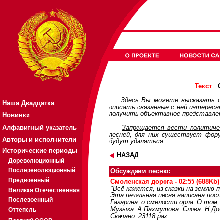
О
Текст
Здесь Вы можете высказать с
Наша Двадцатка
описать связанные с ней интерес
получить объективное представлен
Новинки
Алфавитный указатель
Запрещается вести политичес
песней, для них существует
фор
Авторы и исполнители
будут удаляться.
Исторические периоды
НАЗАД
Дореволюционный
Послереволюционный
Обсуждаем песню:
Предвоенный
Смоленская дорога - 02:55 (688Kb)
"Всё кажется, из сказки на землю п
Великая Отечественная
Эта печальная песня написана посл
Послевоенный
Гагарина, о смелости орла. О том
Музыка: А.Пахмутова. Слова: Н.До
Оттепель
Скачано: 23118 раз