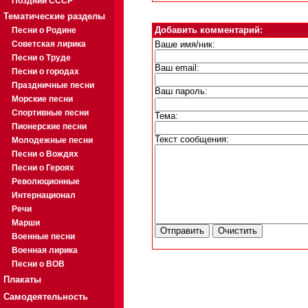
Поздний СССР
Тематические разделы
Песни о Родине
Добавить комментарий:
Советская лирика
Ваше имя/ник:
Песни о Труде
Ваш email:
Песни о городах
Праздничные песни
Ваш пароль:
Морские песни
Спортивные песни
Тема:
Пионерские песни
Текст сообщения:
Молодежные песни
Песни о Вождях
Песни о Героях
Революционные
Интернационал
Речи
Марши
Военные песни
Военная лирика
Песни о ВОВ
Плакаты
Самодеятельность