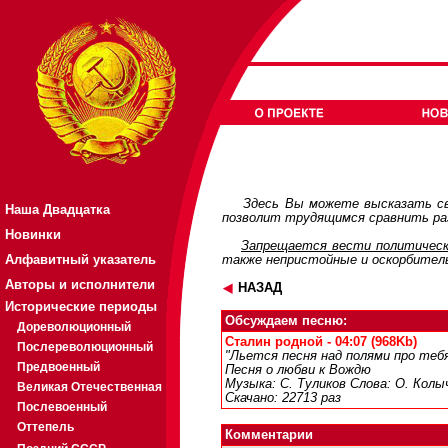
Здесь Вы можете высказать св
Наша Двадцатка
позволит трудящимся сравнить раз
Новинки
Запрещается вести политическ
Алфавитный указатель
также непристойные и оскорбител
Авторы и исполнители
НАЗАД
Исторические периоды
Обсуждаем песню:
Дореволюционный
Сталин родной - 04:07 (968Kb)
Послереволюционный
"Льется песня над полями про тебя
Предвоенный
Песня о любви к Вождю
Музыка: С. Туликов Слова: О. Колы
Великая Отечественная
Скачано: 22713 раз
Послевоенный
Оттепель
Комментарии