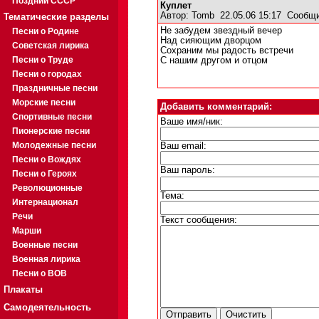
Поздний СССР
Куплет
Автор:
Tomb
22.05.06 15:17
Сообщи
Тематические разделы
Не забудем звездный вечер
Песни о Родине
Над сияющим дворцом
Советская лирика
Сохраним мы радость встречи
Песни о Труде
С нашим другом и отцом
Песни о городах
Праздничные песни
Морские песни
Добавить комментарий:
Спортивные песни
Ваше имя/ник:
Пионерские песни
Молодежные песни
Ваш email:
Песни о Вождях
Ваш пароль:
Песни о Героях
Революционные
Тема:
Интернационал
Речи
Текст сообщения:
Марши
Военные песни
Военная лирика
Песни о ВОВ
Плакаты
Самодеятельность