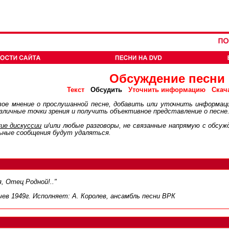
Обсуждение песни
Обсудить
Текст
Уточнить информацию
Скач
ое мнение о прослушанной песне, добавить или уточнить информац
личные точки зрения и получить объективное представление о песне
ие дискуcсии
и/или любые разговоры, не связанные напрямую с обсу
ьные сообщения будут удаляться.
, Отец Родной!.."
чев 1949г. Исполняет: А. Королев, ансамбль песни ВРК