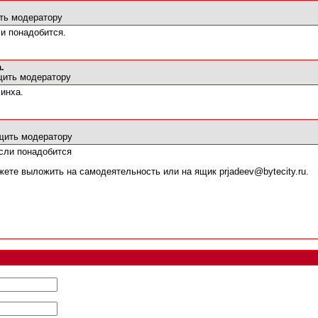
ть модератору
ли понадобится.
.
ить модератору
Минха.
щить модератору
если понадобится
жете выложить на самодеятельность или на ящик prjadeev@bytecity.ru.