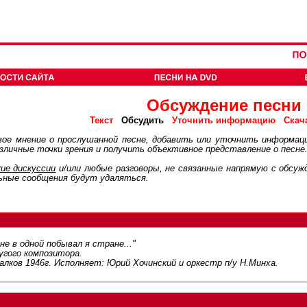
Обсуждение песни
Обсудить
Текст
Уточнить информацию
Скач
ое мнение о прослушанной песне, добавить или уточнить информац
личные точки зрения и получить объективное представление о песне
ие дискуcсии
и/или любые разговоры, не связанные напрямую с обсу
ьные сообщения будут удаляться.
е в одной побывал я стране..."
угого композитора.
алков 1946г. Исполняет: Юрий Хочинский и оркестр п/у Н.Минха.