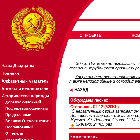
Здесь Вы можете высказать св
Наша Двадцатка
позволит трудящимся сравнить раз
Новинки
Запрещается вести политическ
Алфавитный указатель
также непристойные и оскорбител
Авторы и исполнители
НАЗАД
Исторические периоды
Обсуждаем песню:
Дореволюционный
Сторонка - 02:12 (520Kb)
Послереволюционный
"С неразлучным своим автоматом н
Предвоенный
Интересный вариант с музыкой др
Музыка: Ю. Левитин Слова: С. Мих
Великая Отечественная
Скачано: 24485 раз
Послевоенный
Оттепель
Комментарии