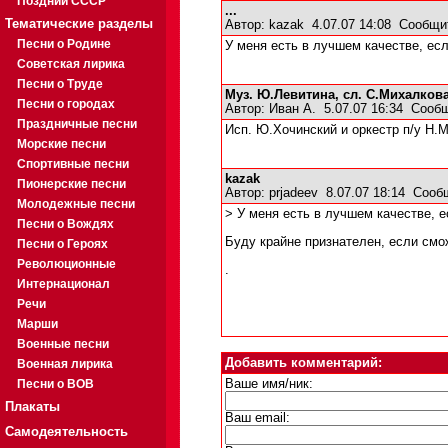
Поздний СССР
...
Тематические разделы
Автор:
kazak
4.07.07 14:08
Сообщи
Песни о Родине
У меня есть в лучшем качестве, ес
Советская лирика
Песни о Труде
Муз. Ю.Левитина, сл. С.Михалкова
Песни о городах
Автор:
Иван А.
5.07.07 16:34
Сообщ
Праздничные песни
Исп. Ю.Хочинский и оркестр п/у Н.
Морские песни
Спортивные песни
kazak
Пионерские песни
Автор:
prjadeev
8.07.07 18:14
Сооб
Молодежные песни
> У меня есть в лучшем качестве, 
Песни о Вождях
Буду крайне признателен, если смо
Песни о Героях
Революционные
.
Интернационал
Речи
Марши
Военные песни
Добавить комментарий:
Военная лирика
Песни о ВОВ
Ваше имя/ник:
Плакаты
Ваш email:
Самодеятельность