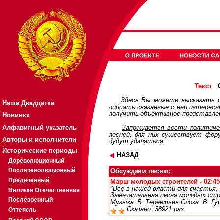
О
Текст
Здесь Вы можете высказать с
Наша Двадцатка
описать связанные с ней интерес
получить объективное представлен
Новинки
Алфавитный указатель
Запрещается вести политичес
песней, для них существует
фор
Авторы и исполнители
будут удаляться.
Исторические периоды
НАЗАД
Дореволюционный
Послереволюционный
Обсуждаем песню:
Предвоенный
Марш молодых строителей - 02:45
"Все в нашей власти для счастья, д
Великая Отечественная
Замечательная песня молодых стр
Послевоенный
Музыка: Б. Терентьев Слова: В. Гу
Скачано: 38921 раз
Оттепель