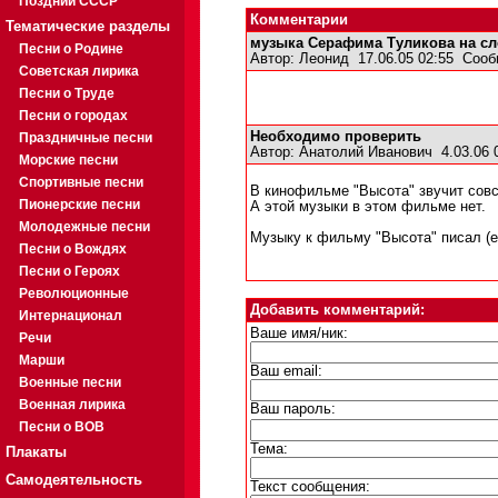
Поздний СССР
Комментарии
Тематические разделы
музыка Серафима Туликова на слов
Песни о Родине
Автор:
Леонид
17.06.05 02:55
Сооб
Советская лирика
Песни о Труде
Песни о городах
Необходимо проверить
Праздничные песни
Автор:
Анатолий Иванович
4.03.06 
Морские песни
Спортивные песни
В кинофильме "Высота" звучит сов
Пионерские песни
А этой музыки в этом фильме нет.
Молодежные песни
Музыку к фильму "Высота" писал (е
Песни о Вождях
Песни о Героях
Революционные
Добавить комментарий:
Интернационал
Ваше имя/ник:
Речи
Марши
Ваш email:
Военные песни
Военная лирика
Ваш пароль:
Песни о ВОВ
Тема:
Плакаты
Самодеятельность
Текст сообщения: