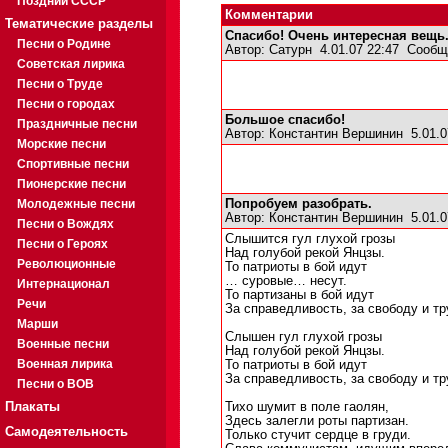
Поздний СССР
Комментарии
Тематические разделы
Спасибо! Очень интересная вещь
Песни о Родине
Автор:
Сатурн
4.01.07 22:47
Сообщ
Советская лирика
Песни о Труде
Песни о городах
Большое спасибо!
Праздничные песни
Автор:
Константин Вершинин
5.01.0
Морские песни
Спортивные песни
Пионерские песни
Молодежные песни
Попробуем разобрать.
Автор:
Константин Вершинин
5.01.0
Песни о Вождях
Слышится гул глухой грозы
Песни о Героях
Над голубой рекой Янцзы.
Революционные
То патриоты в бой идут
… суровые… несут.
Интернационал
То партизаны в бой идут
Речи
За справедливость, за свободу и тр
Марши
Слышен гул глухой грозы
Военные песни
Над голубой рекой Янцзы.
Военная лирика
То патриоты в бой идут
За справедливость, за свободу и тр
Песни о ВОВ
Плакаты
Тихо шумит в поле гаолян,
Здесь залегли роты партизан.
Самодеятельность
Только стучит сердце в груди.