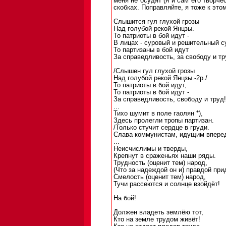
меня не осудят (я и сам его творч
скобках. Поправляйте, я тоже к этом
Слышится гул глухой грозы
Над голубой рекой Янцзы.
То патриоты в бой идут -
В лицах - суровый и решительный с
То партизаны в бой идут
За справедливость, за свободу и тр
/Слышен гул глухой грозы
Над голубой рекой Янцзы.-2р./
То патриоты в бой идут,
То патриоты в бой идут -
За справедливость, свободу и труд!
...
Тихо шумит в поле гаолян *),
Здесь пролегли тропы партизан.
/Только стучит сердце в груди.
Слава коммунистам, идущим вперед
...
Неисчислимы и тверды,
Крепнут в сраженьях наши ряды.
Трудность (оценит тем) народ,
(Что за надеждой он и) правдой при
Смелость (оценит тем) народ,
Тучи рассеются и солнце взойдёт!
На бой!
Должен владеть землёю тот,
Кто на земле трудом живёт!