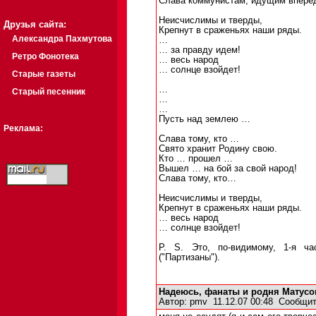
Слава коммунистам, идущим впере
Неисчислимы и тверды,
Друзья сайта:
Крепнут в сраженьях наши ряды.
Александра Пахмутова
…
… за правду идем!
Ретро Фонотека
… весь народ
… солнце взойдет!
Старые газеты
…
Старый песенник
…
…
Пусть над землею …
Реклама:
Слава тому, кто …
Свято хранит Родину свою.
Кто … прошел …
Вышел … на бой за свой народ!
Слава тому, кто…
Неисчислимы и тверды,
Крепнут в сраженьях наши ряды.
… весь народ
… солнце взойдет!
P. S. Это, по-видимому, 1-я ч
("Партизаны").
Надеюсь, фанаты и родня Матусо
Автор:
pmv
11.12.07 00:48
Сообщит