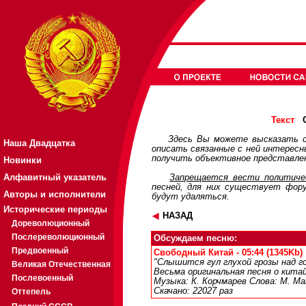
О
Текст
Здесь Вы можете высказать с
Наша Двадцатка
описать связанные с ней интерес
получить объективное представлен
Новинки
Алфавитный указатель
Запрещается вести политичес
песней, для них существует
фор
Авторы и исполнители
будут удаляться.
Исторические периоды
НАЗАД
Дореволюционный
Послереволюционный
Обсуждаем песню:
Предвоенный
Свободный Китай - 05:44 (1345Kb)
"Слышится гул глухой грозы над го
Великая Отечественная
Весьма оригинальная песня о кита
Послевоенный
Музыка: К. Корчмарев Слова: М. М
Скачано: 22027 раз
Оттепель