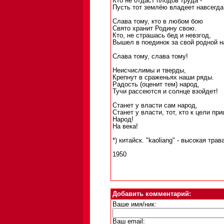
Кто не отдаст плодов труда -
Пусть тот землёю владеет навсегда
Слава тому, кто в любом бою
Свято хранит Родину свою.
Кто, не страшась бед и невзгод,
Вышел в поединок за свой родной н
Слава тому, слава тому!
Неисчислимы и тверды,
Крепнут в сраженьях наши ряды.
Радость (оценит тем) народ,
Тучи рассеются и солнце взойдет!
Станет у власти сам народ,
Станет у власти, тот, кто к цели при
Народ!
На века!
*) китайск. "kaoliang" - высокая трав
1950
Добавить комментарий:
Ваше имя/ник:
Ваш email: