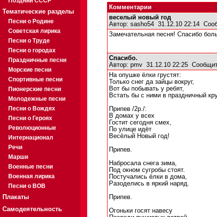
Поздний СССР
Комментарии
Тематические разделы
веселый новый год
Песни о Родине
Автор:
sasho54
31.12.10 22:14
Соо
Советская лирика
Замечательная песня! Спасибо бол
Песни о Труде
Песни о городах
Спасибо.
Праздничные песни
Автор:
pmv
31.12.10 22:25
Сообщит
Морские песни
На опушке ёлки грустят:
Спортивные песни
Только снег да зайцы вокруг,
Вот бы побывать у ребят,
Пионерские песни
Встать бы с ними в праздничный кру
Молодежные песни
Песни о Вождях
Припев /2р./:
В домах у всех
Песни о Героях
Гостит сегодня смех,
Революционные
По улице идёт
Весёлый Новый год!
Интернационал
Речи
Припев.
Марши
Набросала снега зима,
Военные песни
Под окном сугробы стоят.
Военная лирика
Постучались ёлки в дома,
Разоделись в яркий наряд.
Песни о ВОВ
Плакаты
Припев.
Самодеятельность
Огоньки госят навесу