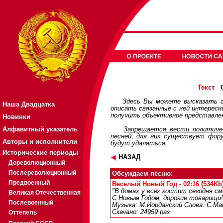
О
Текст
Здесь Вы можете высказать с
Наша Двадцатка
описать связанные с ней интерес
получить объективное представлен
Новинки
Алфавитный указатель
Запрещается вести политичес
песней, для них существует
фор
Авторы и исполнители
будут удаляться.
Исторические периоды
НАЗАД
Дореволюционный
Послереволюционный
Обсуждаем песню:
Предвоенный
Веселый Новый Год - 02:16 (534Kb
"В домах у всех гостит сегодня см
Великая Отечественная
С Новым Годом, дорогие товарищи!
Послевоенный
Музыка: М.Иорданский Слова: С.Ма
Скачано: 24959 раз
Оттепель