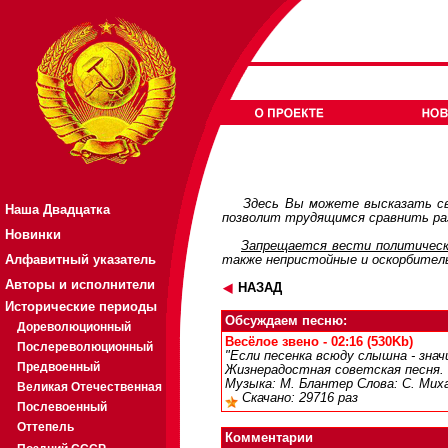
Здесь Вы можете высказать св
Наша Двадцатка
позволит трудящимся сравнить раз
Новинки
Запрещается вести политическ
Алфавитный указатель
также непристойные и оскорбител
Авторы и исполнители
НАЗАД
Исторические периоды
Обсуждаем песню:
Дореволюционный
Весёлое звено - 02:16 (530Kb)
Послереволюционный
"Если песенка всюду слышна - знач
Предвоенный
Жизнерадостная советская песня.
Музыка: М. Блантер Слова: С. Миха
Великая Отечественная
Скачано: 29716 раз
Послевоенный
Оттепель
Комментарии