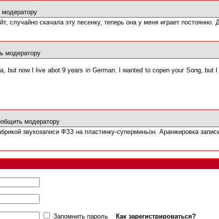
 модератору
йт, случайно скачала эту песенку, теперь она у меня играет постоянно. Д
ь модератору
, but now I live abot 9 years in German. I wanted to copen your Song, but I c
общить модератору
брикой звукозаписи ФЗЗ на пластинку-суперминьон. Аранжировка записи
Запомнить пароль
Как зарегистрироваться?