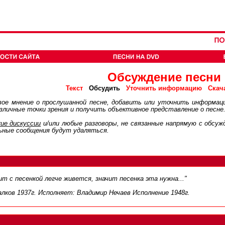
Обсуждение песни
Обсудить
Текст
Уточнить информацию
Скач
ое мнение о прослушанной песне, добавить или уточнить информац
личные точки зрения и получить объективное представление о песне
ие дискуcсии
и/или любые разговоры, не связанные напрямую с обсу
ьные сообщения будут удаляться.
ит с песенкой легче живется, значит песенка эта нужна..."
лков 1937г. Исполняет: Владимир Нечаев Исполнение 1948г.