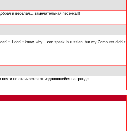
обрая и веселая....замечательная песенка!!!
an' t. I don' t know, why. I can speak in russian, but my Comouter didn' t
 почти не отличается от издававшейся на гранде.