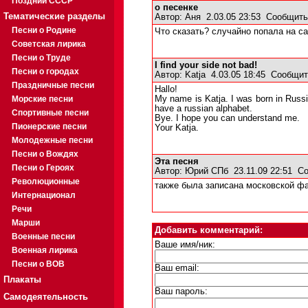
Поздний СССР
о песенке
Тематические разделы
Автор:
Аня
2.03.05 23:53
Сообщить
Песни о Родине
Что сказать? случайно попала на са
Советская лирика
Песни о Труде
I find your side not bad!
Песни о городах
Автор:
Katja
4.03.05 18:45
Сообщит
Праздничные песни
Hallo!
Морские песни
My name is Katja. I was born in Russia
have a russian alphabet.
Спортивные песни
Bye. I hope you can understand me.
Пионерские песни
Your Katja.
Молодежные песни
Песни о Вождях
Эта песня
Песни о Героях
Автор:
Юрий СПб
23.11.09 22:51
Со
Революционные
также была записана московской фа
Интернационал
Речи
Марши
Добавить комментарий:
Военные песни
Ваше имя/ник:
Военная лирика
Песни о ВОВ
Ваш email:
Плакаты
Ваш пароль:
Самодеятельность