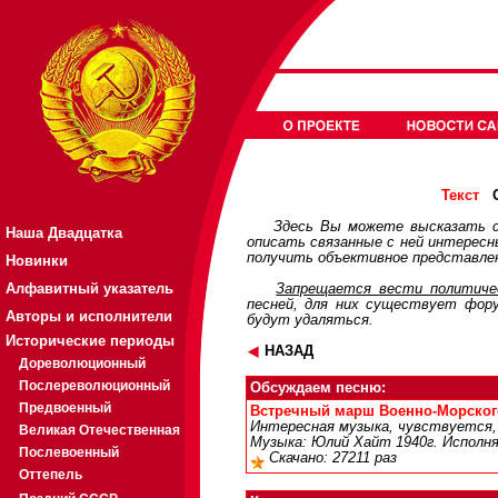
О
Текст
Здесь Вы можете высказать с
Наша Двадцатка
описать связанные с ней интерес
получить объективное представлен
Новинки
Алфавитный указатель
Запрещается вести политичес
песней, для них существует
фор
Авторы и исполнители
будут удаляться.
Исторические периоды
НАЗАД
Дореволюционный
Послереволюционный
Обсуждаем песню:
Предвоенный
Встречный марш Военно-Морского 
Интересная музыка, чувствуется
Великая Отечественная
Музыка: Юлий Хайт 1940г. Исполня
Послевоенный
Скачано: 27211 раз
Оттепель