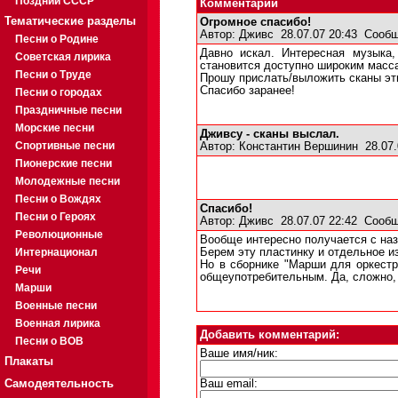
Поздний СССР
Комментарии
Тематические разделы
Огромное спасибо!
Автор:
Дживс
28.07.07 20:43
Сообщ
Песни о Родине
Давно искал. Интересная музыка,
Советская лирика
становится доступно широким масс
Песни о Труде
Прошу прислать/выложить сканы эти
Спасибо заранее!
Песни о городах
Праздничные песни
Морские песни
Дживсу - сканы выслал.
Спортивные песни
Автор:
Константин Вершинин
28.07.
Пионерские песни
Молодежные песни
Песни о Вождях
Спасибо!
Песни о Героях
Автор:
Дживс
28.07.07 22:42
Сообщ
Революционные
Вообще интересно получается с на
Интернационал
Берем эту пластинку и отдельное и
Но в сборнике "Марши для оркестр
Речи
общеупотребительным. Да, сложно, 
Марши
Военные песни
Военная лирика
Добавить комментарий:
Песни о ВОВ
Ваше имя/ник:
Плакаты
Самодеятельность
Ваш email: