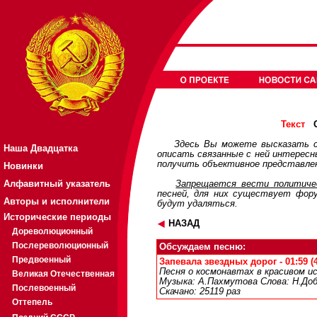
О
Текст
Здесь Вы можете высказать с
Наша Двадцатка
описать связанные с ней интерес
получить объективное представлен
Новинки
Алфавитный указатель
Запрещается вести политичес
песней, для них существует
фор
Авторы и исполнители
будут удаляться.
Исторические периоды
НАЗАД
Дореволюционный
Послереволюционный
Обсуждаем песню:
Предвоенный
Запевала звездных дорог - 01:59 (
Песня о космонавтах в красивом и
Великая Отечественная
Музыка: А.Пахмутова Слова: Н.Доб
Послевоенный
Скачано: 25119 раз
Оттепель