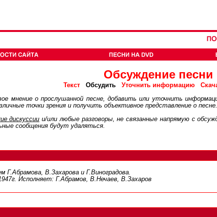
Обсуждение песни
Обсудить
Текст
Уточнить информацию
Скач
ое мнение о прослушанной песне, добавить или уточнить информац
личные точки зрения и получить объективное представление о песне
ие дискуcсии
и/или любые разговоры, не связанные напрямую с обсу
ьные сообщения будут удаляться.
 Г.Абрамова, В.Захарова и Г.Виноградова.
947г. Исполняет: Г.Абрамов, В.Нечаев, В.Захаров