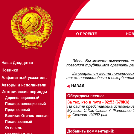
Здесь Вы можете высказать св
Наша Двадцатка
позволит трудящимся сравнить раз
Новинки
Запрещается вести политическ
Алфавитный указатель
также непристойные и оскорбител
Авторы и исполнители
НАЗАД
Исторические периоды
Обсуждаем песню:
Дореволюционный
За тех, кто в пути - 02:53 (678Kb)
Послереволюционный
На сайте представлена исполнением
Предвоенный
Музыка: С.Кац Слова: А.Фатьянов 1
Скачано: 24992 раз
Великая Отечественная
Послевоенный
Оттепель
Добавить комментарий: