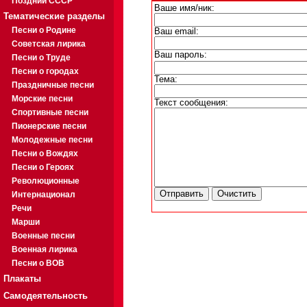
Поздний СССР
Ваше имя/ник:
Тематические разделы
Песни о Родине
Ваш email:
Советская лирика
Ваш пароль:
Песни о Труде
Песни о городах
Тема:
Праздничные песни
Морские песни
Текст сообщения:
Спортивные песни
Пионерские песни
Молодежные песни
Песни о Вождях
Песни о Героях
Революционные
Интернационал
Речи
Марши
Военные песни
Военная лирика
Песни о ВОВ
Плакаты
Самодеятельность