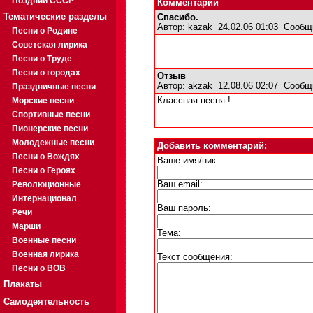
Поздний СССР
Комментарии
Тематические разделы
Спасибо.
Автор:
kazak
24.02.06 01:03
Сообщ
Песни о Родине
Советская лирика
Песни о Труде
Песни о городах
Отзыв
Автор:
akzak
12.08.06 02:07
Сообщ
Праздничные песни
Морские песни
Классная песня !
Спортивные песни
Пионерские песни
Молодежные песни
Добавить комментарий:
Песни о Вождях
Ваше имя/ник:
Песни о Героях
Революционные
Ваш email:
Интернационал
Ваш пароль:
Речи
Марши
Тема:
Военные песни
Военная лирика
Текст сообщения:
Песни о ВОВ
Плакаты
Самодеятельность