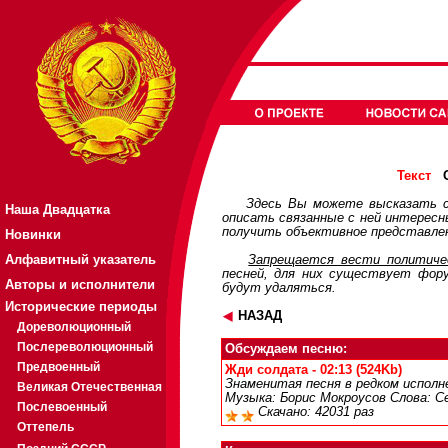
О
Текст
Здесь Вы можете высказать с
Наша Двадцатка
описать связанные с ней интерес
получить объективное представлен
Новинки
Алфавитный указатель
Запрещается вести политичес
песней, для них существует
фор
Авторы и исполнители
будут удаляться.
Исторические периоды
НАЗАД
Дореволюционный
Послереволюционный
Обсуждаем песню:
Предвоенный
Жди солдата - 02:13 (524Kb)
Знаменитая песня в редком исполн
Великая Отечественная
Музыка: Борис Мокроусов Слова: С
Послевоенный
Скачано: 42031 раз
Оттепель