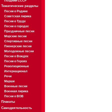
Поздний СССР
Тематические разделы
Песни о Родине
Советская лирика
Песни о Труде
Песни о городах
Праздничные песни
Морские песни
Спортивные песни
Пионерские песни
Молодежные песни
Песни о Вождях
Песни о Героях
Революционные
Интернационал
Речи
Марши
Военные песни
Военная лирика
Песни о ВОВ
Плакаты
Самодеятельность