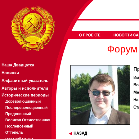
Форум 
Наша Двадцатка
П
Новинки
Им
Алфавитный указатель
Во
Авторы и исполнители
Ме
Исторические периоды
На
Дореволюционный
Ст
Послереволюционный
Предвоенный
Великая Отечественная
Послевоенный
Оттепель
НАЗАД