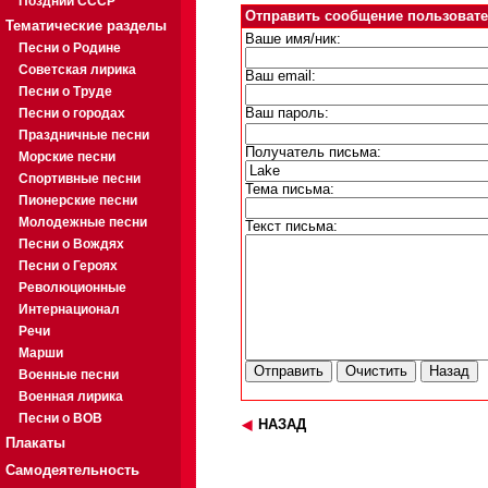
Поздний СССР
Отправить сообщение пользовате
Тематические разделы
Ваше имя/ник:
Песни о Родине
Советская лирика
Ваш email:
Песни о Труде
Песни о городах
Ваш пароль:
Праздничные песни
Получатель письма:
Морские песни
Спортивные песни
Тема письма:
Пионерские песни
Молодежные песни
Текст письма:
Песни о Вождях
Песни о Героях
Революционные
Интернационал
Речи
Марши
Военные песни
Военная лирика
Песни о ВОВ
НАЗАД
Плакаты
Самодеятельность