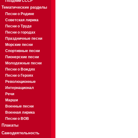
Поздний СССР
Тематические разделы
Песни о Родине
Советская лирика
Песни о Труде
Песни о городах
Праздничные песни
Морские песни
Спортивные песни
Пионерские песни
Молодежные песни
Песни о Вождях
Песни о Героях
Революционные
Интернационал
Речи
Марши
Военные песни
Военная лирика
Песни о ВОВ
Плакаты
Самодеятельность