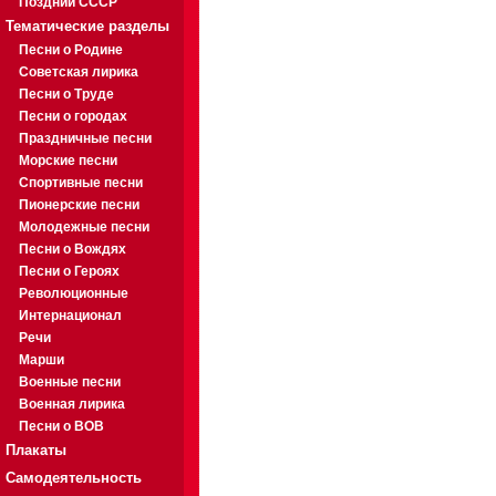
Поздний СССР
Тематические разделы
Песни о Родине
Советская лирика
Песни о Труде
Песни о городах
Праздничные песни
Морские песни
Спортивные песни
Пионерские песни
Молодежные песни
Песни о Вождях
Песни о Героях
Революционные
Интернационал
Речи
Марши
Военные песни
Военная лирика
Песни о ВОВ
Плакаты
Самодеятельность