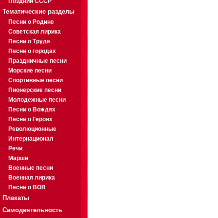
Поздний СССР
Тематические разделы
Песни о Родине
Советская лирика
Песни о Труде
Песни о городах
Праздничные песни
Морские песни
Спортивные песни
Пионерские песни
Молодежные песни
Песни о Вождях
Песни о Героях
Революционные
Интернационал
Речи
Марши
Военные песни
Военная лирика
Песни о ВОВ
Плакаты
Самодеятельность