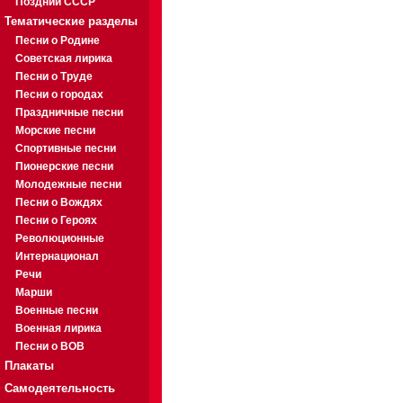
Поздний СССР
Тематические разделы
Песни о Родине
Советская лирика
Песни о Труде
Песни о городах
Праздничные песни
Морские песни
Спортивные песни
Пионерские песни
Молодежные песни
Песни о Вождях
Песни о Героях
Революционные
Интернационал
Речи
Марши
Военные песни
Военная лирика
Песни о ВОВ
Плакаты
Самодеятельность