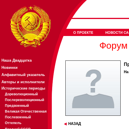
Форум 
Наша Двадцатка
П
Новинки
На
Алфавитный указатель
Авторы и исполнители
Исторические периоды
Дореволюционный
Послереволюционный
Предвоенный
Великая Отечественная
Послевоенный
Оттепель
НАЗАД