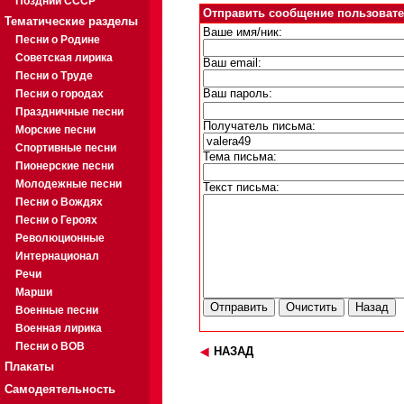
Поздний СССР
Отправить сообщение пользовател
Тематические разделы
Ваше имя/ник:
Песни о Родине
Советская лирика
Ваш email:
Песни о Труде
Песни о городах
Ваш пароль:
Праздничные песни
Получатель письма:
Морские песни
Спортивные песни
Тема письма:
Пионерские песни
Молодежные песни
Текст письма:
Песни о Вождях
Песни о Героях
Революционные
Интернационал
Речи
Марши
Военные песни
Военная лирика
Песни о ВОВ
НАЗАД
Плакаты
Самодеятельность