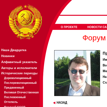
Форум 
Наша Двадцатка
П
Новинки
Им
Алфавитный указатель
Во
Авторы и исполнители
Ме
Исторические периоды
На
Дореволюционный
Ст
Послереволюционный
Предвоенный
Великая Отечественная
Послевоенный
Оттепель
НАЗАД