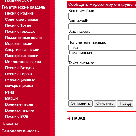
Поздний СССР
Сообщить модератору о нарушен
Тематические разделы
Ваше имя/ник:
Песни о Родине
Советская лирика
Ваш email:
Песни о Труде
Песни о городах
Ваш пароль:
Праздничные песни
Получатель письма:
Морские песни
Спортивные песни
Тема письма:
Пионерские песни
Молодежные песни
Текст письма:
Песни о Вождях
Песни о Героях
Революционные
Интернационал
Речи
Марши
Военные песни
Военная лирика
Песни о ВОВ
НАЗАД
Плакаты
Самодеятельность