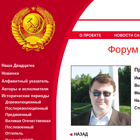
Форум 
Наша Двадцатка
П
Новинки
Им
Алфавитный указатель
Во
Авторы и исполнители
Ме
Исторические периоды
На
Дореволюционный
Ст
Послереволюционный
Предвоенный
Великая Отечественная
Послевоенный
Оттепель
НАЗАД