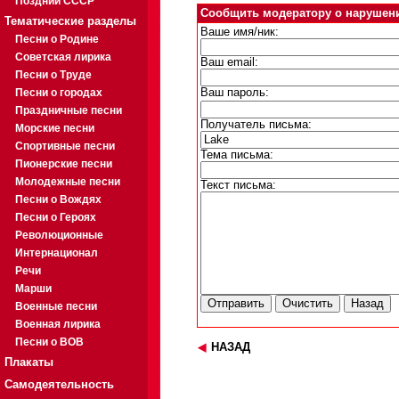
Поздний СССР
Сообщить модератору о нарушен
Тематические разделы
Ваше имя/ник:
Песни о Родине
Советская лирика
Ваш email:
Песни о Труде
Песни о городах
Ваш пароль:
Праздничные песни
Получатель письма:
Морские песни
Спортивные песни
Тема письма:
Пионерские песни
Молодежные песни
Текст письма:
Песни о Вождях
Песни о Героях
Революционные
Интернационал
Речи
Марши
Военные песни
Военная лирика
Песни о ВОВ
НАЗАД
Плакаты
Самодеятельность