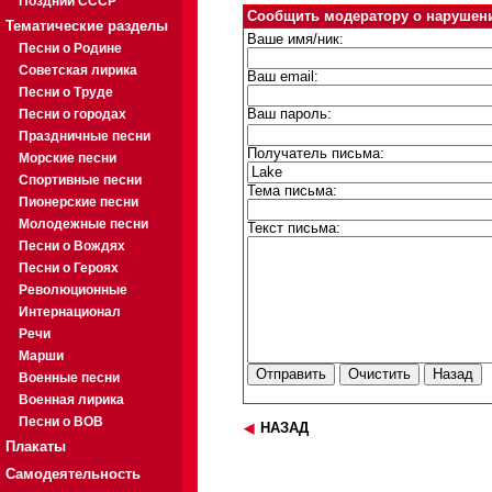
Поздний СССР
Сообщить модератору о нарушен
Тематические разделы
Ваше имя/ник:
Песни о Родине
Советская лирика
Ваш email:
Песни о Труде
Песни о городах
Ваш пароль:
Праздничные песни
Получатель письма:
Морские песни
Спортивные песни
Тема письма:
Пионерские песни
Молодежные песни
Текст письма:
Песни о Вождях
Песни о Героях
Революционные
Интернационал
Речи
Марши
Военные песни
Военная лирика
Песни о ВОВ
НАЗАД
Плакаты
Самодеятельность