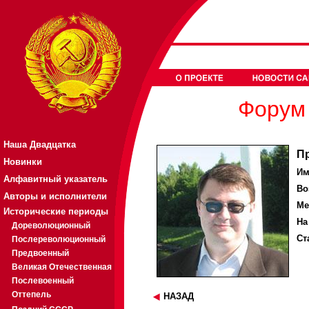
Форум 
Наша Двадцатка
П
Новинки
Им
Алфавитный указатель
Во
Авторы и исполнители
Ме
Исторические периоды
На
Дореволюционный
Ст
Послереволюционный
Предвоенный
Великая Отечественная
Послевоенный
Оттепель
НАЗАД