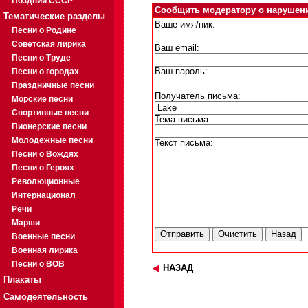
Поздний СССР
Сообщить модератору о нарушен
Тематические разделы
Ваше имя/ник:
Песни о Родине
Советская лирика
Ваш email:
Песни о Труде
Песни о городах
Ваш пароль:
Праздничные песни
Получатель письма:
Морские песни
Спортивные песни
Тема письма:
Пионерские песни
Молодежные песни
Текст письма:
Песни о Вождях
Песни о Героях
Революционные
Интернационал
Речи
Марши
Военные песни
Военная лирика
Песни о ВОВ
НАЗАД
Плакаты
Самодеятельность