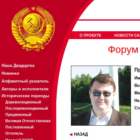
Форум 
Наша Двадцатка
П
Новинки
Им
Алфавитный указатель
Во
Авторы и исполнители
Ме
Исторические периоды
На
Дореволюционный
Ст
Послереволюционный
Предвоенный
Великая Отечественная
Послевоенный
Оттепель
НАЗАД