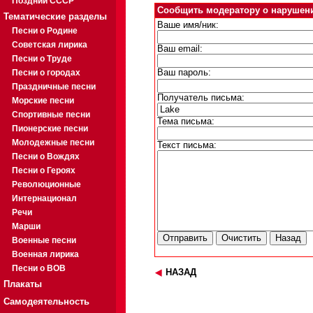
Поздний СССР
Сообщить модератору о нарушен
Тематические разделы
Ваше имя/ник:
Песни о Родине
Советская лирика
Ваш email:
Песни о Труде
Песни о городах
Ваш пароль:
Праздничные песни
Получатель письма:
Морские песни
Спортивные песни
Тема письма:
Пионерские песни
Молодежные песни
Текст письма:
Песни о Вождях
Песни о Героях
Революционные
Интернационал
Речи
Марши
Военные песни
Военная лирика
Песни о ВОВ
НАЗАД
Плакаты
Самодеятельность