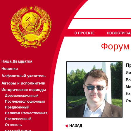
Форум 
Наша Двадцатка
П
Новинки
Им
Алфавитный указатель
Во
Авторы и исполнители
Ме
Исторические периоды
На
Дореволюционный
Ст
Послереволюционный
Предвоенный
Великая Отечественная
Послевоенный
Оттепель
НАЗАД