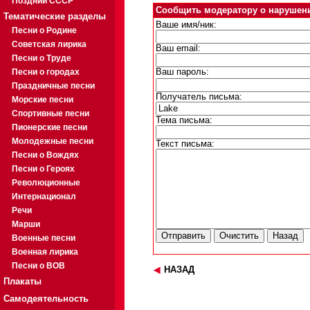
Поздний СССР
Сообщить модератору о нарушен
Тематические разделы
Ваше имя/ник:
Песни о Родине
Советская лирика
Ваш email:
Песни о Труде
Песни о городах
Ваш пароль:
Праздничные песни
Получатель письма:
Морские песни
Спортивные песни
Тема письма:
Пионерские песни
Молодежные песни
Текст письма:
Песни о Вождях
Песни о Героях
Революционные
Интернационал
Речи
Марши
Военные песни
Военная лирика
Песни о ВОВ
НАЗАД
Плакаты
Самодеятельность