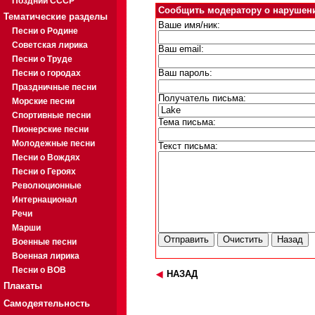
Поздний СССР
Сообщить модератору о нарушен
Тематические разделы
Ваше имя/ник:
Песни о Родине
Советская лирика
Ваш email:
Песни о Труде
Песни о городах
Ваш пароль:
Праздничные песни
Получатель письма:
Морские песни
Спортивные песни
Тема письма:
Пионерские песни
Молодежные песни
Текст письма:
Песни о Вождях
Песни о Героях
Революционные
Интернационал
Речи
Марши
Военные песни
Военная лирика
Песни о ВОВ
НАЗАД
Плакаты
Самодеятельность