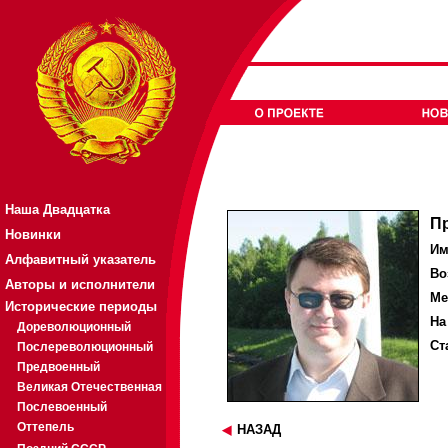
Наша Двадцатка
П
Новинки
Им
Алфавитный указатель
Во
Авторы и исполнители
Ме
Исторические периоды
На
Дореволюционный
Ст
Послереволюционный
Предвоенный
Великая Отечественная
Послевоенный
Оттепель
НАЗАД