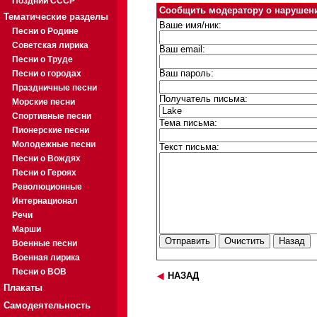
Поздний СССР
Сообщить модератору о нарушен
Тематические разделы
Ваше имя/ник:
Песни о Родине
Советская лирика
Ваш email:
Песни о Труде
Песни о городах
Ваш пароль:
Праздничные песни
Получатель письма:
Морские песни
Спортивные песни
Тема письма:
Пионерские песни
Молодежные песни
Текст письма:
Песни о Вождях
Песни о Героях
Революционные
Интернационал
Речи
Марши
Военные песни
Военная лирика
Песни о ВОВ
НАЗАД
Плакаты
Самодеятельность