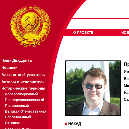
Наша Двадцатка
П
Новинки
Им
Алфавитный указатель
Во
Авторы и исполнители
Ме
Исторические периоды
На
Дореволюционный
Ст
Послереволюционный
Предвоенный
Великая Отечественная
Послевоенный
Оттепель
НАЗАД