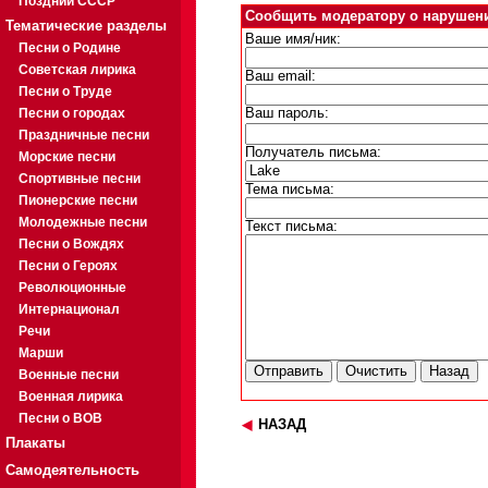
Поздний СССР
Сообщить модератору о нарушен
Тематические разделы
Ваше имя/ник:
Песни о Родине
Советская лирика
Ваш email:
Песни о Труде
Песни о городах
Ваш пароль:
Праздничные песни
Получатель письма:
Морские песни
Спортивные песни
Тема письма:
Пионерские песни
Молодежные песни
Текст письма:
Песни о Вождях
Песни о Героях
Революционные
Интернационал
Речи
Марши
Военные песни
Военная лирика
Песни о ВОВ
НАЗАД
Плакаты
Самодеятельность