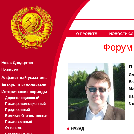
Форум 
Наша Двадцатка
П
Новинки
Им
Алфавитный указатель
Во
Авторы и исполнители
Ме
Исторические периоды
На
Дореволюционный
Ст
Послереволюционный
Предвоенный
Великая Отечественная
Послевоенный
Оттепель
НАЗАД