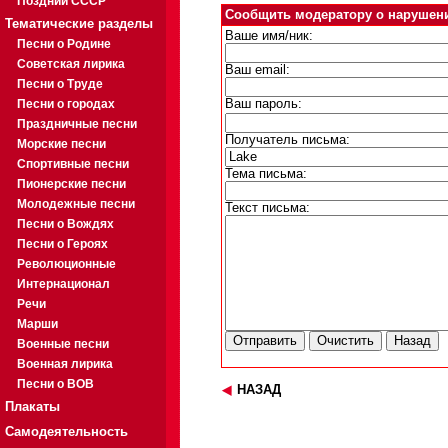
Поздний СССР
Сообщить модератору о нарушен
Тематические разделы
Ваше имя/ник:
Песни о Родине
Советская лирика
Ваш email:
Песни о Труде
Песни о городах
Ваш пароль:
Праздничные песни
Получатель письма:
Морские песни
Спортивные песни
Тема письма:
Пионерские песни
Молодежные песни
Текст письма:
Песни о Вождях
Песни о Героях
Революционные
Интернационал
Речи
Марши
Военные песни
Военная лирика
Песни о ВОВ
НАЗАД
Плакаты
Самодеятельность