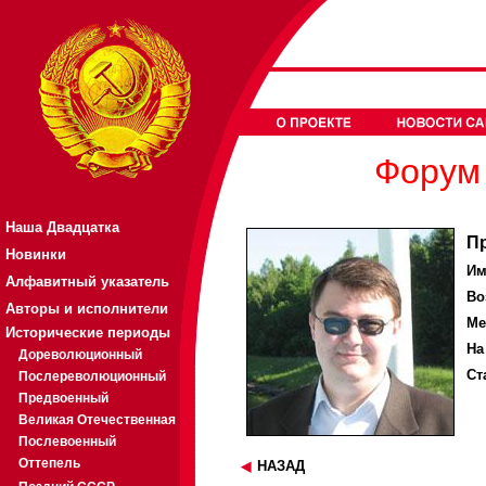
Форум 
Наша Двадцатка
П
Новинки
Им
Алфавитный указатель
Во
Авторы и исполнители
Ме
Исторические периоды
На
Дореволюционный
Ст
Послереволюционный
Предвоенный
Великая Отечественная
Послевоенный
Оттепель
НАЗАД