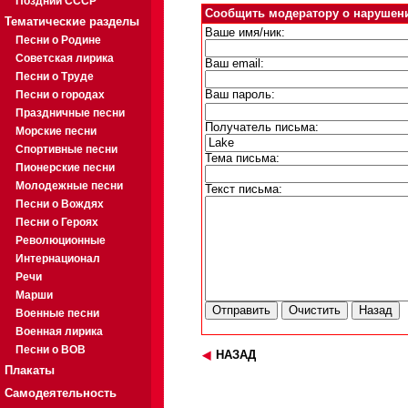
Поздний СССР
Сообщить модератору о нарушен
Тематические разделы
Ваше имя/ник:
Песни о Родине
Советская лирика
Ваш email:
Песни о Труде
Песни о городах
Ваш пароль:
Праздничные песни
Получатель письма:
Морские песни
Спортивные песни
Тема письма:
Пионерские песни
Молодежные песни
Текст письма:
Песни о Вождях
Песни о Героях
Революционные
Интернационал
Речи
Марши
Военные песни
Военная лирика
Песни о ВОВ
НАЗАД
Плакаты
Самодеятельность