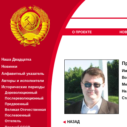
Наша Двадцатка
П
Новинки
Им
Алфавитный указатель
Во
Авторы и исполнители
Ме
Исторические периоды
На
Дореволюционный
Ст
Послереволюционный
Предвоенный
Великая Отечественная
Послевоенный
Оттепель
НАЗАД