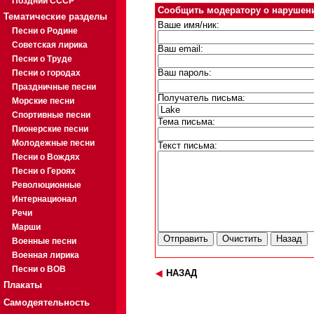
Поздний СССР
Сообщить модератору о нарушен
Тематические разделы
Ваше имя/ник:
Песни о Родине
Советская лирика
Ваш email:
Песни о Труде
Песни о городах
Ваш пароль:
Праздничные песни
Получатель письма:
Морские песни
Спортивные песни
Тема письма:
Пионерские песни
Молодежные песни
Текст письма:
Песни о Вождях
Песни о Героях
Революционные
Интернационал
Речи
Марши
Военные песни
Военная лирика
Песни о ВОВ
НАЗАД
Плакаты
Самодеятельность