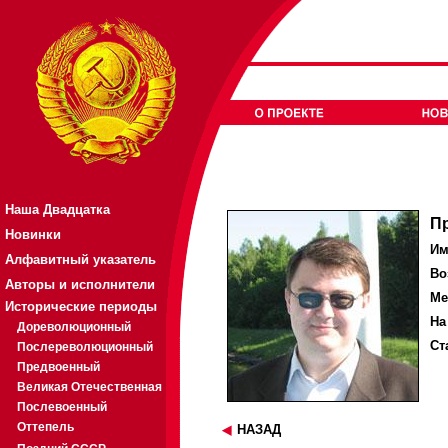
Наша Двадцатка
П
Новинки
Им
Алфавитный указатель
Во
Авторы и исполнители
Ме
Исторические периоды
На
Дореволюционный
Ст
Послереволюционный
Предвоенный
Великая Отечественная
Послевоенный
Оттепель
НАЗАД