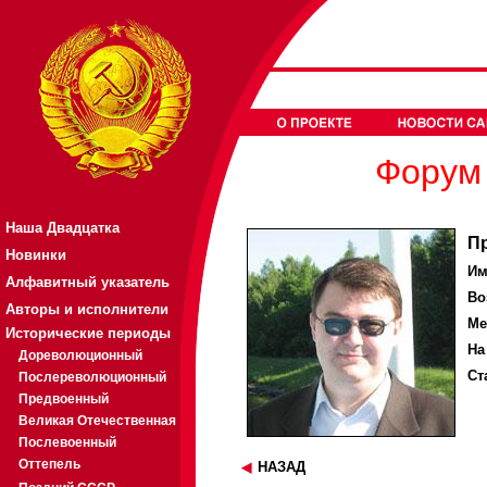
Форум 
Наша Двадцатка
П
Новинки
Им
Алфавитный указатель
Во
Авторы и исполнители
Ме
Исторические периоды
На
Дореволюционный
Ст
Послереволюционный
Предвоенный
Великая Отечественная
Послевоенный
Оттепель
НАЗАД