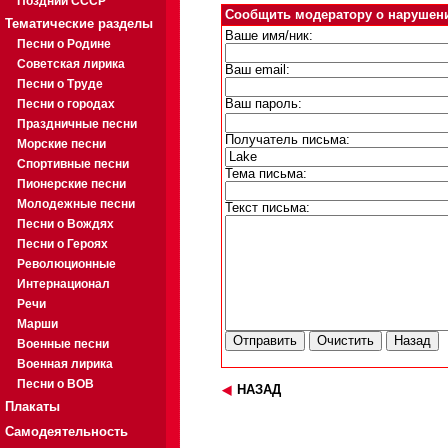
Поздний СССР
Сообщить модератору о нарушен
Тематические разделы
Ваше имя/ник:
Песни о Родине
Советская лирика
Ваш email:
Песни о Труде
Песни о городах
Ваш пароль:
Праздничные песни
Получатель письма:
Морские песни
Спортивные песни
Тема письма:
Пионерские песни
Молодежные песни
Текст письма:
Песни о Вождях
Песни о Героях
Революционные
Интернационал
Речи
Марши
Военные песни
Военная лирика
Песни о ВОВ
НАЗАД
Плакаты
Самодеятельность