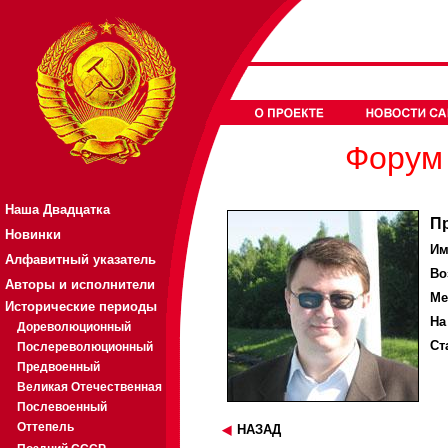
Форум 
Наша Двадцатка
П
Новинки
Им
Алфавитный указатель
Во
Авторы и исполнители
Ме
Исторические периоды
На
Дореволюционный
Ст
Послереволюционный
Предвоенный
Великая Отечественная
Послевоенный
Оттепель
НАЗАД