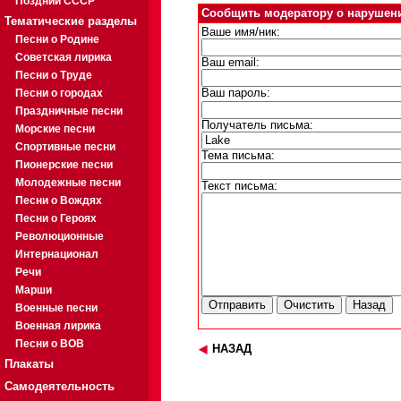
Поздний СССР
Сообщить модератору о нарушен
Тематические разделы
Ваше имя/ник:
Песни о Родине
Советская лирика
Ваш email:
Песни о Труде
Песни о городах
Ваш пароль:
Праздничные песни
Получатель письма:
Морские песни
Спортивные песни
Тема письма:
Пионерские песни
Молодежные песни
Текст письма:
Песни о Вождях
Песни о Героях
Революционные
Интернационал
Речи
Марши
Военные песни
Военная лирика
Песни о ВОВ
НАЗАД
Плакаты
Самодеятельность