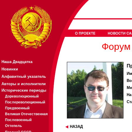
Форум 
Наша Двадцатка
П
Новинки
Им
Алфавитный указатель
Во
Авторы и исполнители
Ме
Исторические периоды
На
Дореволюционный
Ст
Послереволюционный
Предвоенный
Великая Отечественная
Послевоенный
Оттепель
НАЗАД