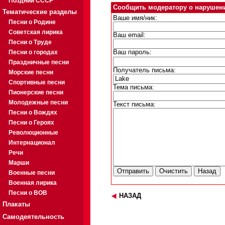
Поздний СССР
Сообщить модератору о нарушен
Тематические разделы
Ваше имя/ник:
Песни о Родине
Советская лирика
Ваш email:
Песни о Труде
Песни о городах
Ваш пароль:
Праздничные песни
Получатель письма:
Морские песни
Спортивные песни
Тема письма:
Пионерские песни
Молодежные песни
Текст письма:
Песни о Вождях
Песни о Героях
Революционные
Интернационал
Речи
Марши
Военные песни
Военная лирика
Песни о ВОВ
НАЗАД
Плакаты
Самодеятельность