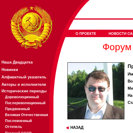
Форум 
Наша Двадцатка
П
Новинки
Им
Алфавитный указатель
Во
Авторы и исполнители
Ме
Исторические периоды
На
Дореволюционный
Ст
Послереволюционный
Предвоенный
Великая Отечественная
Послевоенный
Оттепель
НАЗАД