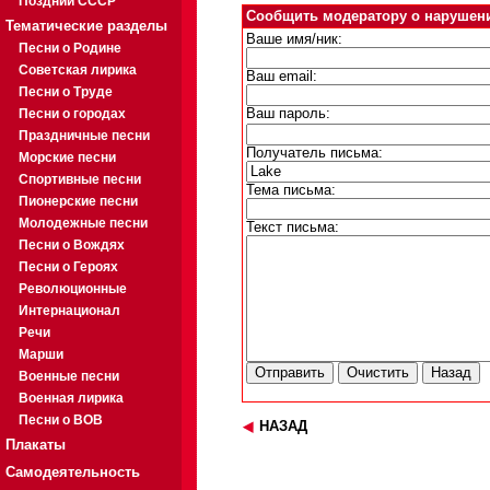
Поздний СССР
Сообщить модератору о нарушен
Тематические разделы
Ваше имя/ник:
Песни о Родине
Советская лирика
Ваш email:
Песни о Труде
Песни о городах
Ваш пароль:
Праздничные песни
Получатель письма:
Морские песни
Спортивные песни
Тема письма:
Пионерские песни
Молодежные песни
Текст письма:
Песни о Вождях
Песни о Героях
Революционные
Интернационал
Речи
Марши
Военные песни
Военная лирика
Песни о ВОВ
НАЗАД
Плакаты
Самодеятельность