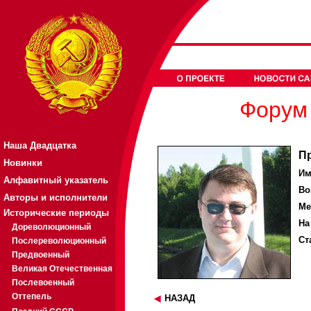
Форум 
Наша Двадцатка
П
Новинки
Им
Алфавитный указатель
Во
Авторы и исполнители
Ме
Исторические периоды
На
Дореволюционный
Ст
Послереволюционный
Предвоенный
Великая Отечественная
Послевоенный
Оттепель
НАЗАД