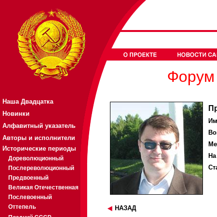
Форум 
Наша Двадцатка
П
Новинки
Им
Алфавитный указатель
Во
Авторы и исполнители
Ме
Исторические периоды
На
Дореволюционный
Ст
Послереволюционный
Предвоенный
Великая Отечественная
Послевоенный
Оттепель
НАЗАД