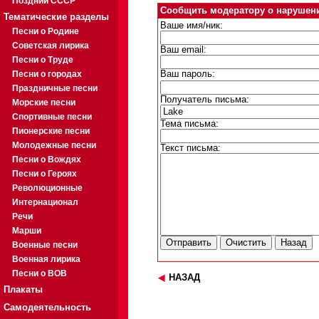
Поздний СССР
Сообщить модератору о нарушен
Тематические разделы
Ваше имя/ник:
Песни о Родине
Советская лирика
Ваш email:
Песни о Труде
Песни о городах
Ваш пароль:
Праздничные песни
Получатель письма:
Морские песни
Спортивные песни
Тема письма:
Пионерские песни
Молодежные песни
Текст письма:
Песни о Вождях
Песни о Героях
Революционные
Интернационал
Речи
Марши
Военные песни
Военная лирика
Песни о ВОВ
НАЗАД
Плакаты
Самодеятельность