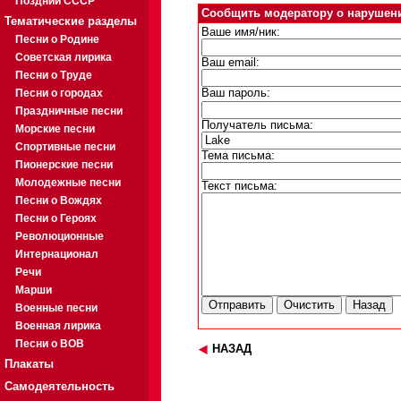
Поздний СССР
Сообщить модератору о нарушен
Тематические разделы
Ваше имя/ник:
Песни о Родине
Советская лирика
Ваш email:
Песни о Труде
Песни о городах
Ваш пароль:
Праздничные песни
Получатель письма:
Морские песни
Спортивные песни
Тема письма:
Пионерские песни
Молодежные песни
Текст письма:
Песни о Вождях
Песни о Героях
Революционные
Интернационал
Речи
Марши
Военные песни
Военная лирика
Песни о ВОВ
НАЗАД
Плакаты
Самодеятельность