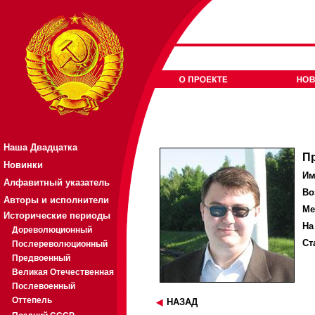
Наша Двадцатка
П
Новинки
Им
Алфавитный указатель
Во
Авторы и исполнители
Ме
Исторические периоды
На
Дореволюционный
Ст
Послереволюционный
Предвоенный
Великая Отечественная
Послевоенный
Оттепель
НАЗАД