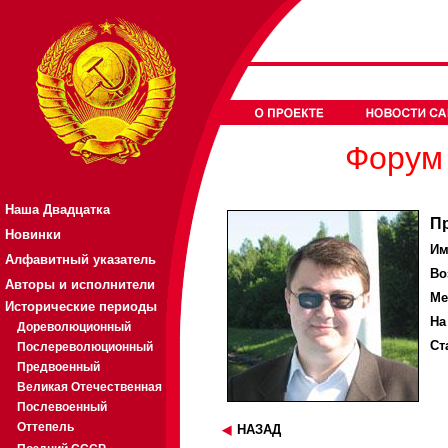
Форум 
Наша Двадцатка
П
Новинки
Им
Алфавитный указатель
Во
Авторы и исполнители
Ме
Исторические периоды
На
Дореволюционный
Ст
Послереволюционный
Предвоенный
Великая Отечественная
Послевоенный
Оттепель
НАЗАД