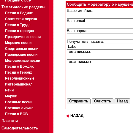
Поздний СССР
Сообщить модератору о нарушен
Тематические разделы
Ваше имя/ник:
Песни о Родине
Советская лирика
Ваш email:
Песни о Труде
Песни о городах
Ваш пароль:
Праздничные песни
Получатель письма:
Морские песни
Спортивные песни
Тема письма:
Пионерские песни
Молодежные песни
Текст письма:
Песни о Вождях
Песни о Героях
Революционные
Интернационал
Речи
Марши
Военные песни
Военная лирика
Песни о ВОВ
НАЗАД
Плакаты
Самодеятельность