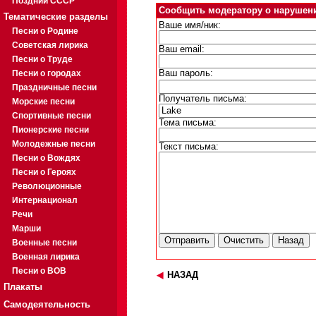
Поздний СССР
Сообщить модератору о нарушен
Тематические разделы
Ваше имя/ник:
Песни о Родине
Советская лирика
Ваш email:
Песни о Труде
Песни о городах
Ваш пароль:
Праздничные песни
Получатель письма:
Морские песни
Спортивные песни
Тема письма:
Пионерские песни
Молодежные песни
Текст письма:
Песни о Вождях
Песни о Героях
Революционные
Интернационал
Речи
Марши
Военные песни
Военная лирика
Песни о ВОВ
НАЗАД
Плакаты
Самодеятельность