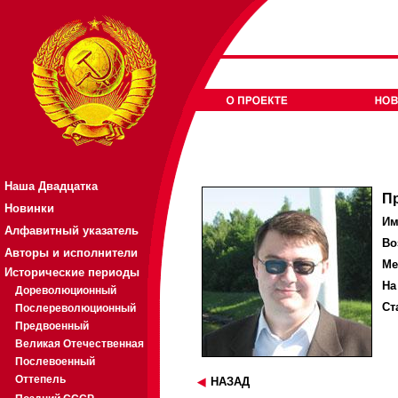
Наша Двадцатка
П
Новинки
Им
Алфавитный указатель
Во
Авторы и исполнители
Ме
Исторические периоды
На
Дореволюционный
Ст
Послереволюционный
Предвоенный
Великая Отечественная
Послевоенный
Оттепель
НАЗАД