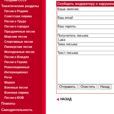
Поздний СССР
Сообщить модератору о нарушен
Тематические разделы
Ваше имя/ник:
Песни о Родине
Советская лирика
Ваш email:
Песни о Труде
Песни о городах
Ваш пароль:
Праздничные песни
Получатель письма:
Морские песни
Спортивные песни
Тема письма:
Пионерские песни
Молодежные песни
Текст письма:
Песни о Вождях
Песни о Героях
Революционные
Интернационал
Речи
Марши
Военные песни
Военная лирика
Песни о ВОВ
НАЗАД
Плакаты
Самодеятельность