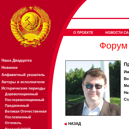
Форум 
Наша Двадцатка
П
Новинки
Им
Алфавитный указатель
Во
Авторы и исполнители
Ме
Исторические периоды
На
Дореволюционный
Ст
Послереволюционный
Предвоенный
Великая Отечественная
Послевоенный
Оттепель
НАЗАД