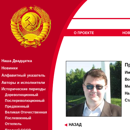
Наша Двадцатка
П
Новинки
Им
Алфавитный указатель
Во
Авторы и исполнители
Ме
Исторические периоды
На
Дореволюционный
Ст
Послереволюционный
Предвоенный
Великая Отечественная
Послевоенный
Оттепель
НАЗАД